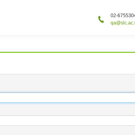
02-6755304
qa@slc.ac.